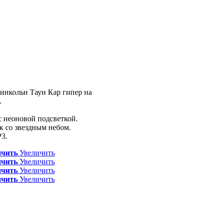
инкольн Таун Кар гипер на
.
с неоновой
подсветкой.
ок
со звездным небом.
3.
ичить
Увеличить
ичить
Увеличить
ичить
Увеличить
ичить
Увеличить