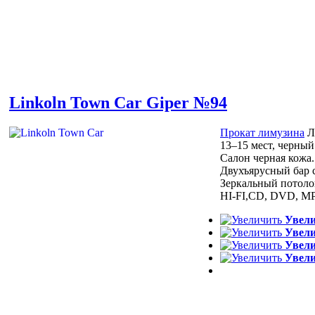
Linkoln Town Car Giper №94
Прокат лимузина
Л
13–15 мест,
черный
Салон
черная кожа.
Двухъярусный бар
Зеркальный потол
HI-FI,CD,
DVD, MP
Увел
Увел
Увел
Увел