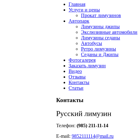
Главная
Услуги и цены
Прокат лимузинов
Автопарк
Лимузины джипы
Экслюзивные автомобили
Лимузины седаны
Автобусы
Ретро лимузины
Седаны и Джипы
Фотогалерея
Заказать лимузин
Видео
Отзывы
Контакты
Статьи
Контакты
Русский лимузин
Телефон:
(985) 211-11-14
Е-mail:
9852111114@mail.ru